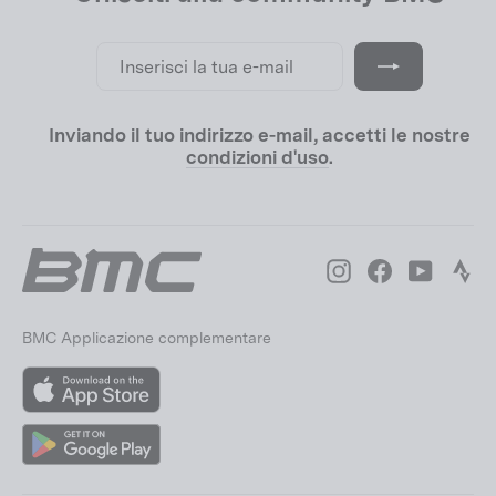
Inserisci
Iscriviti
la
tua
e-
mail
Inviando il tuo indirizzo e-mail, accetti le nostre
condizioni d'uso
.
Instagram
Facebook
YouTube
Str
BMC Applicazione complementare
App
Store
Google
Play