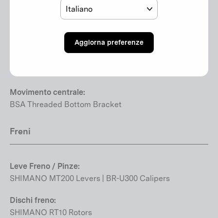
Lingua
SHIMANO Deore RD-M5120
Comandi:
SHIMANO Deore SL-M5100 | Rapidfire Plus
Aggiorna preferenze
Rapporti:
1 x 11
Movimento centrale:
BSA Threaded Bottom Bracket
Freni
Leve Freno / Pinze:
SHIMANO MT200 Levers | BR-U300 Calipers
Dischi freno:
SHIMANO RT10 Rotors