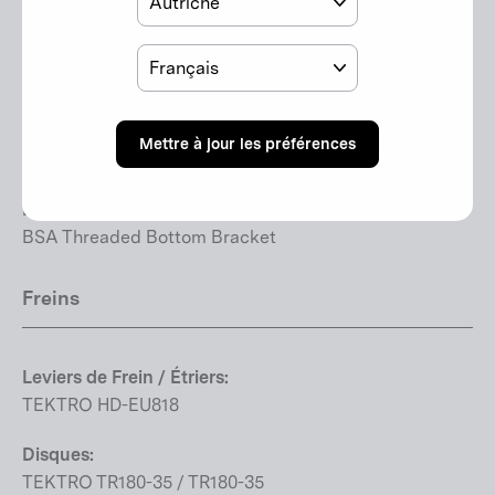
SRAM GX Eagle
Langue
Leviers de Vitesses:
SRAM GX Eagle
Vitesses:
Mettre à jour les préférences
1 x 12
Boîtier de pédalier:
BSA Threaded Bottom Bracket
Freins
Leviers de Frein / Étriers:
TEKTRO HD-EU818
Disques:
TEKTRO TR180-35 / TR180-35