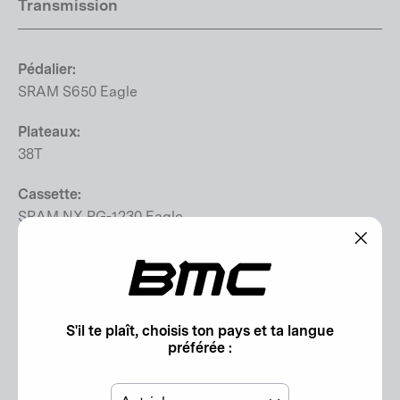
Transmission
Pédalier:
SRAM S650 Eagle
Plateaux:
38T
Cassette:
SRAM NX PG-1230 Eagle
Taille de cassette:
"Ferm
11-50T
(Esc)"
Chaîne:
S'il te plaît, choisis ton pays et ta langue
SRAM GX Eagle
préférée :
Dérailleur Arrière:
Pays