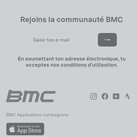
Rejoins la communauté BMC
Saisir
S'inscrire
ton
e-
mail
En soumettant ton adresse électronique, tu
acceptes nos
conditions d'utilisation
.
Instagram
Facebook
YouTube
Str
BMC Applications compagnons
App
Store